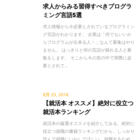
求人からみる習得すべきプログラ
ミング言語5選
求人情報から今必要とされているプログラミン
グ言語がわかります。 企業は「何でもいいか
らプログラムが出来る人！」なんて募集はやり
ません。 はっきりと何の言語が操れる人と募
集をします。 そこから今の世の中で実際に必
要とされて…
8月 23, 2018
【就活本 オススメ】絶対に役立つ
就活本ランキング
就活本の厳選オススメを紹介してみる。絶対に
役立つ就職の書籍ランキングだから、しっかり
読んで就職にいかしてほしい。就職するため