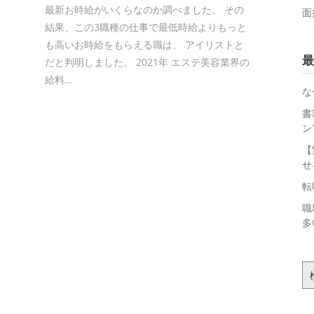
最新お時給がいくらなのか調べました。 その
面
結果、この3職種の仕事で最低時給よりもっと
も高いお時給をもらえる職は、 アイリストと
最
だと判明しました。 2021年 エステ美容業界の
給料…
な
書
ン
【
せ
転
職
多
検
索: