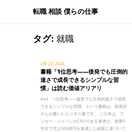
Skip
転職 相談 僕らの仕事
to
content
タグ:
就職
4月 23, 2024
書籍「1位思考――後発でも圧倒的
速さで成長できるシンプルな習
慣」は読む価値アリアリ
#ad 「1位思考――後発でも圧倒的速さで成長
できるシンプルな習慣」という書籍は、猿渡歩
さんが書いたビジネス書です。 この本は、ア
ンカー・ジャパンのCEOである著者が、創業9
年目で売上300億円を達成した経験に基づいて