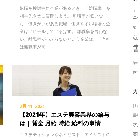
転職を検討中に企業があるとき、「離職率」を
IT
相手先企業に質問しよう。 離職率が低いな
ニ
ら、働きがいがある職場、働きやすい職場と企
師
業はアピールしているはず。 離職率を言わな
就
い、離職率がわからないという企業は、「当社
は離職率が高…
給
職
カ
仕
2月 11, 2021
【2021年】エステ美容業界の給与
書
は | 賃金 月給 時給 給料の事情
求
英
エステティシャンやネイリスト、アイリストの