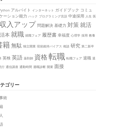
アルバイト
ガイドブック
コミュ
Python
インターネット
ケーション能力
中途採用
ハック
プログラミング言語
人生
医
収入アップ
対策
就活
問題解決
基礎力
就職
活本
履歴書
幸福度
就職フェア
心理学
採用
教養
書籍
無駄
研究
独立開業
現状維持バイアス
相談
第二新卒
転職
資格
英語
英検
退職
料
薬剤師
転職フェア
退
面接
代行
通信講座
通勤時間
適職診断
開業
テゴリー
事術
籍
人
語