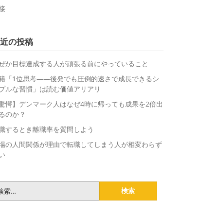
接
近の投稿
ぜか目標達成する人が頑張る前にやっていること
籍「1位思考――後発でも圧倒的速さで成長できるシ
プルな習慣」は読む価値アリアリ
驚愕】デンマーク人はなぜ4時に帰っても成果を2倍出
るのか？
職するとき離職率を質問しよう
場の人間関係が理由で転職してしまう人が相変わらず
い