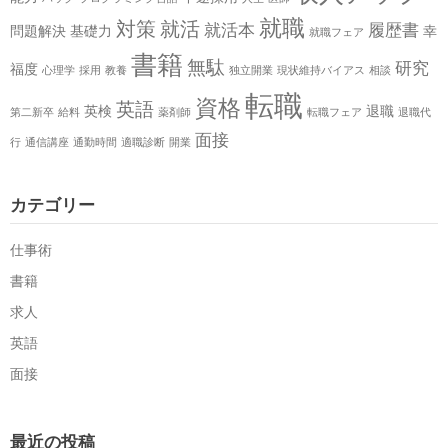
就職
対策
就活
就活本
履歴書
問題解決
基礎力
幸
就職フェア
書籍
無駄
研究
福度
心理学
採用
教養
独立開業
現状維持バイアス
相談
転職
資格
英語
英検
退職
第二新卒
給料
薬剤師
転職フェア
退職代
面接
行
通信講座
通勤時間
適職診断
開業
カテゴリー
仕事術
書籍
求人
英語
面接
最近の投稿