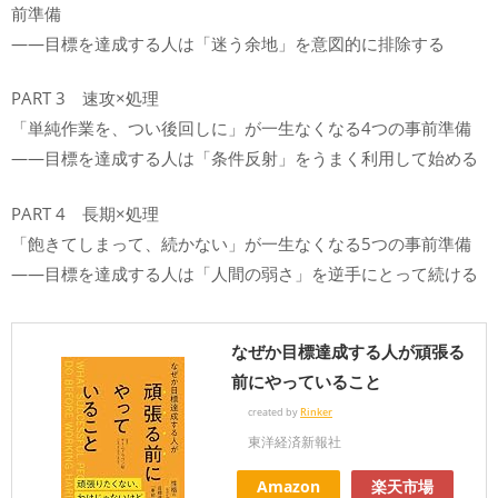
前準備
――目標を達成する人は「迷う余地」を意図的に排除する
PART 3 速攻×処理
「単純作業を、つい後回しに」が一生なくなる4つの事前準備
――目標を達成する人は「条件反射」をうまく利用して始める
PART 4 長期×処理
「飽きてしまって、続かない」が一生なくなる5つの事前準備
――目標を達成する人は「人間の弱さ」を逆手にとって続ける
なぜか目標達成する人が頑張る
前にやっていること
created by
Rinker
東洋経済新報社
Amazon
楽天市場