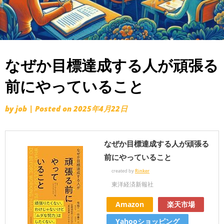
なぜか目標達成する人が頑張る
前にやっていること
by
job
|
Posted on
2025年4月22日
なぜか目標達成する人が頑張る
前にやっていること
created by
Rinker
東洋経済新報社
Amazon
楽天市場
Yahooショッピング