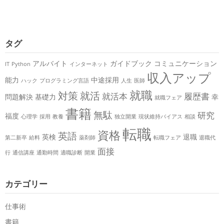
タグ
アルバイト
ガイドブック
コミュニケーション
IT
Python
インターネット
収入アップ
能力
中途採用
ハック
プログラミング言語
人生
医師
就職
対策
就活
就活本
履歴書
問題解決
基礎力
幸
就職フェア
書籍
無駄
研究
福度
心理学
採用
教養
独立開業
現状維持バイアス
相談
転職
資格
英語
英検
退職
第二新卒
給料
薬剤師
転職フェア
退職代
面接
行
通信講座
通勤時間
適職診断
開業
カテゴリー
仕事術
書籍