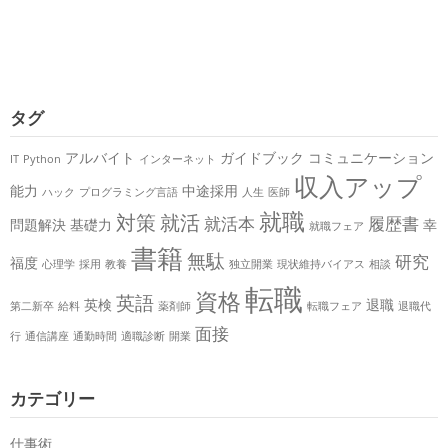
タグ
アルバイト
ガイドブック
コミュニケーション
IT
Python
インターネット
収入アップ
能力
中途採用
ハック
プログラミング言語
人生
医師
就職
対策
就活
就活本
履歴書
問題解決
基礎力
幸
就職フェア
書籍
無駄
研究
福度
心理学
採用
教養
独立開業
現状維持バイアス
相談
転職
資格
英語
英検
退職
第二新卒
給料
薬剤師
転職フェア
退職代
面接
行
通信講座
通勤時間
適職診断
開業
カテゴリー
仕事術